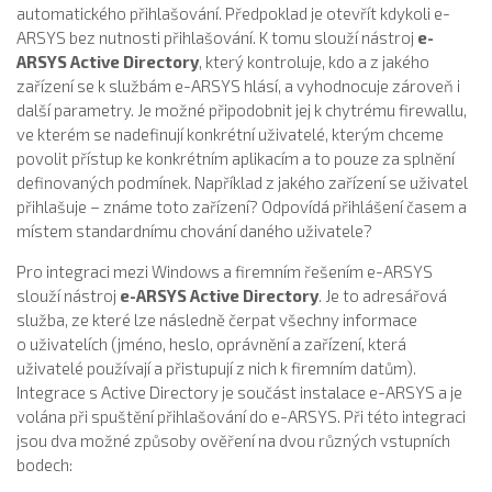
automatického přihlašování. Předpoklad je otevřít kdykoli e-
ARSYS bez nutnosti přihlašování. K tomu slouží nástroj
e-
ARSYS Active Directory
, který kontroluje, kdo a z jakého
zařízení se k službám e-ARSYS hlásí, a vyhodnocuje zároveň i
další parametry. Je možné připodobnit jej k chytrému firewallu,
ve kterém se nadefinují konkrétní uživatelé, kterým chceme
povolit přístup ke konkrétním aplikacím a to pouze za splnění
definovaných podmínek. Například z jakého zařízení se uživatel
přihlašuje – známe toto zařízení? Odpovídá přihlášení časem a
místem standardnímu chování daného uživatele?
Pro integraci mezi Windows a firemním řešením e-ARSYS
slouží nástroj
e-ARSYS Active Directory
. Je to adresářová
služba, ze které lze následně čerpat všechny informace
o uživatelích (jméno, heslo, oprávnění a zařízení, která
uživatelé používají a přistupují z nich k firemním datům).
Integrace s Active Directory je součást instalace e-ARSYS a je
volána při spuštění přihlašování do e-ARSYS. Při této integraci
jsou dva možné způsoby ověření na dvou různých vstupních
bodech: