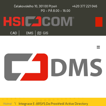
Čelakovského 10, 301 00 Plzeň
+420 377 221 046
PO – PÁ 8.00 – 16.00
CAD
DMS
GIS
\
Home
Integrace E-ARSYS Do Prostředí Active Directory