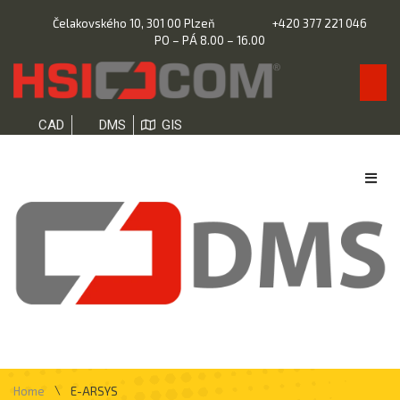
Čelakovského 10, 301 00 Plzeň
+420 377 221 046
PO – PÁ 8.00 – 16.00
CAD
DMS
GIS
\
Home
E-ARSYS