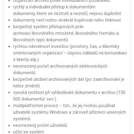
organizaci archivu podle individuálních požadavků
rychlý a individuální přístup k dokumentům
dokumenty, které se neztratí a nezničí, nejsou duplicitní
dokumenty není nutno vícekrát kopírovat nebo tisknout
bezpečný systém přístupových práv
archivaci libovolného množství, libovolného formátu a
libovolných typů dokumentů
rychlou návratnost investice (prostory, čas, u klientsky
orientovaných organizací – úsporu nákladů na komunikaci
s klienty atp.)
neomezený počet archivovaných elektronických
dokumentů
bezpečné uložení archivovaných dat (po zaarchivování je
nelze změnit)
vysoká rychlost při vyhledávání dokumentu v archivu (150
000 dokumentů/ sec.)
multiplatformní provoz – tzn., že jej mohou používat
uživatelé systému Windows a zároveň příznivci unixových
systémů
neomezený počet uživatelů
učící se systém