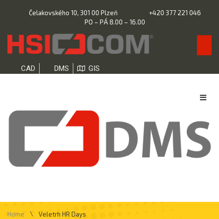
Čelakovského 10, 301 00 Plzeň
+420 377 221 046
PO – PÁ 8.00 – 16.00
CAD
DMS
GIS
\
Home
Veletrh HR Days