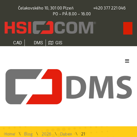
Čelakovského 10, 301 00 Plzeň
+420 377 221 046
PO – PÁ 8.00 – 16.00
CAD
DMS
GIS
\
\
\
\
Home
Blog
2026
Duben
21